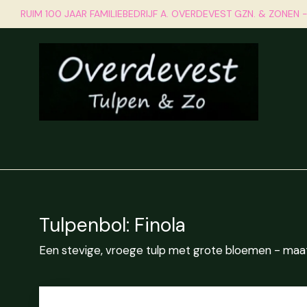
RUIM 100 JAAR FAMILIEBEDRIJF A. OVERDEVEST GZN. & ZONEN 
Home
Geschiedenis
On
Tulpenbol: Finola
Een stevige, vroege tulp met grote bloemen - maat