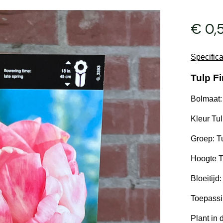
€
0,
Specifica
Tulp Fi
Bolmaat:
Kleur Tu
Groep: T
Hoogte T
Bloeitijd
Toepassin
Plant in