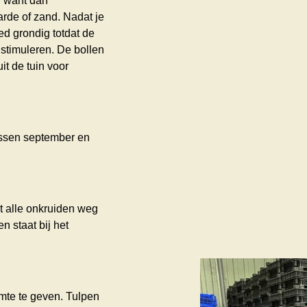
d want dan
rde of zand. Nadat je
ed grondig totdat de
 stimuleren. De bollen
it de tuin voor
tussen september en
t alle onkruiden weg
n staat bij het
imte te geven. Tulpen