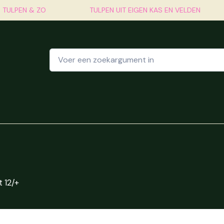
- TULPEN & ZO
TULPEN UIT EIGEN KAS EN VELDEN
ze winkel
Webshop
Vakantie op de Tulpenboerderi
 12/+