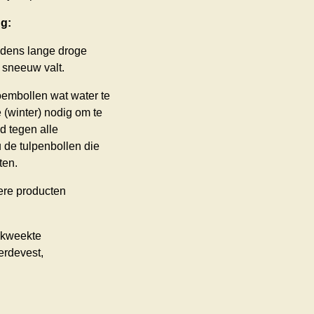
g:
jdens lange droge
 sneeuw valt.
oembollen wat water te
(winter) nodig om te
d tegen alle
 de tulpenbollen die
ten.
ere producten
ekweekte
erdevest,