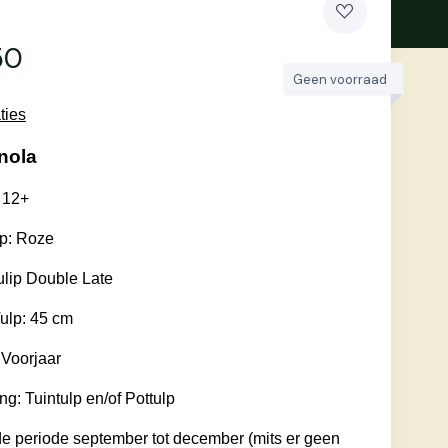
50
Geen voorraad
ties
nola
 12+
lp: Roze
ulip Double Late
ulp: 45 cm
: Voorjaar
g: Tuintulp en/of Pottulp
 de periode september tot december (mits er geen