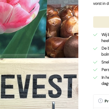
vorst in d
Wij 
hee
De 
bol
Snel
Pers
In h
dag
Pr