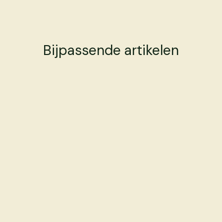
Bijpassende artikelen
Tulpenbollen
Tulpenbollen
Tulpenbollen
Tulpenbol:
Tulpenbol:
AANBIEDING
Black Parrot
Flaming
Tulpenbollen Mix 20
Parrot
stuks