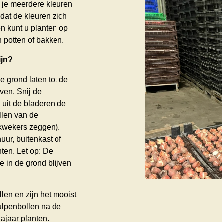
s je meerdere kleuren
 dat de kleuren zich
en kunt u planten op
n potten of bakken.
ijn?
e grond laten tot de
ven. Snij de
 uit de bladeren de
llen van de
e kwekers zeggen).
ur, buitenkast of
ten. Let op: De
 in de grond blijven
len en zijn het mooist
tulpenbollen na de
najaar planten.