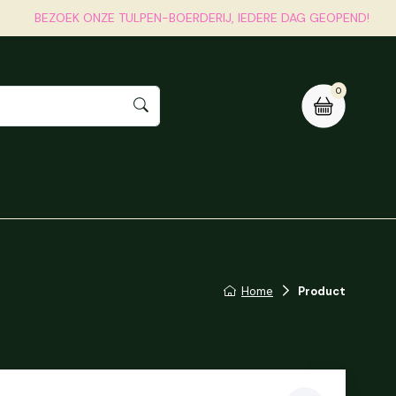
BEZOEK ONZE TULPEN-BOERDERIJ, IEDERE DAG GEOPEND!
0
j
Contact
Winkelwagen
Home
Product