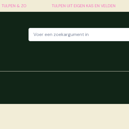
- TULPEN & ZO
TULPEN UIT EIGEN KAS EN VELDEN
ze winkel
Webshop
Vakantie op de Tulpenboerderi