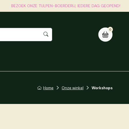
BEZOEK ONZE TULPEN-BOERDERIJ, IEDERE DAG GEOPEND!
0
j
Contact
Winkelwagen
Home
Onze winkel
Workshops